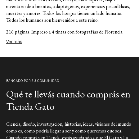
inventario de alimentos, adaptógenos, experiencias psicodélicas,
muertes y amores. Todos los hongos tienen un lado humano.
Todos los humanos son bienvenidos a este reino.
216 páginas. Impreso a 4 tintas con fotografías de Florencia
Cesari Tommarello y Alejandro Sequeira.
Ver más
Sobre la autora:
María Eugenia López (Buenos Aires, 1986). Estudió Biología en la
Universidad de Buenos Aires y obtuvo una maestría en
Neurociencia y Educación en la Universidad de Columbia. Se
BANCADO POR SU COMUNIDAD
dedica a la comunicación científica en diversos formatos,
incluyendo escritura, exhibiciones interactivas y producciones
Qué te llevás cuando comprás en
audiovisuales. Condujo programas de divulgación como La Liga
de la Ciencia (TV Pública) y Ciencia a la Carta (TEC). Además,
Tienda Gato
fue docente en la Facultad de Ciencias Exactas y Naturales de la
Universidad de Buenos Aires y profesora en la Universidad de
San Andrés.
Ciencia, diseño, investigación, historias, ideas, visiones del mundo
como es, como podría llegar a ser y como queremos que sea.
Link a Instagram
Cuando comprás en Tienda, estás ayudando a que El Gato y La