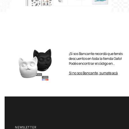
¡Si sos Bancante recordá que tenés
descuentos en toda la tienda Gato!
Podés encontrar el código en
Mundo Bancante.
Si no sos Bancante, sumate acá
NEWSLETTER