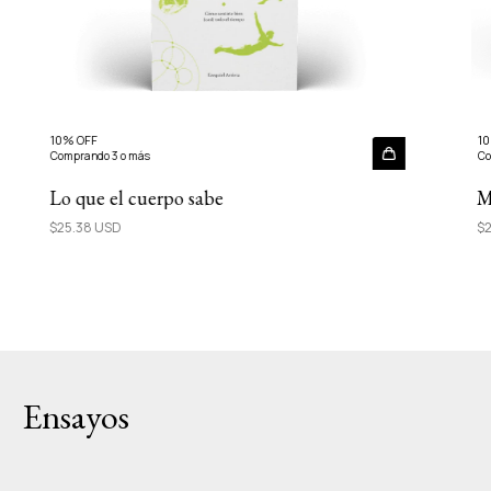
10% OFF
10
Comprando 3 o más
Co
Lo que el cuerpo sabe
M
$25.38 USD
$2
Ensayos