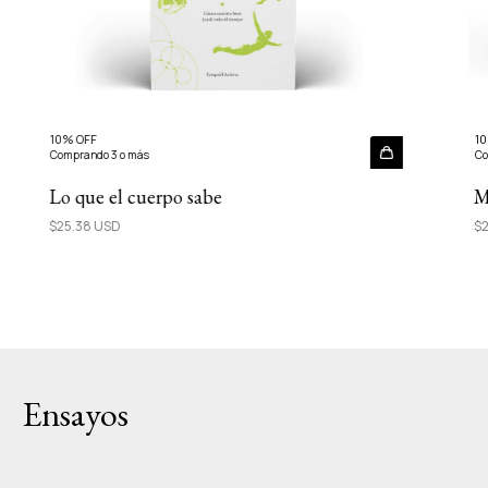
10% OFF
10
Comprando 3 o más
Co
Lo que el cuerpo sabe
M
$25.38 USD
$2
Ensayos