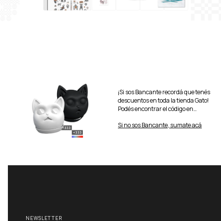
¡Si sos Bancante recordá que tenés
descuentos en toda la tienda Gato!
Podés encontrar el código en
Mundo Bancante.
Si no sos Bancante, sumate acá
NEWSLETTER