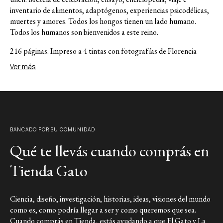
inventario de alimentos, adaptógenos, experiencias psicodélicas,
muertes y amores. Todos los hongos tienen un lado humano.
Todos los humanos son bienvenidos a este reino.
216 páginas. Impreso a 4 tintas con fotografías de Florencia
Cesari Tommarello y Alejandro Sequeira.
Ver más
Sobre la autora:
María Eugenia López (Buenos Aires, 1986). Estudió Biología en la
Universidad de Buenos Aires y obtuvo una maestría en
Neurociencia y Educación en la Universidad de Columbia. Se
BANCADO POR SU COMUNIDAD
dedica a la comunicación científica en diversos formatos,
incluyendo escritura, exhibiciones interactivas y producciones
Qué te llevás cuando comprás en
audiovisuales. Condujo programas de divulgación como La Liga
de la Ciencia (TV Pública) y Ciencia a la Carta (TEC). Además,
Tienda Gato
fue docente en la Facultad de Ciencias Exactas y Naturales de la
Universidad de Buenos Aires y profesora en la Universidad de
San Andrés.
Ciencia, diseño, investigación, historias, ideas, visiones del mundo
como es, como podría llegar a ser y como queremos que sea.
Link a Instagram
Cuando comprás en Tienda, estás ayudando a que El Gato y La