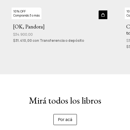
10% OFF
10
Comprando 3 o más
Co
[OK, Pandora]
C
t
$34.900,00
$31.410,00
con
Transferencia o depósito
$
$
Mirá todos los libros
Por acá