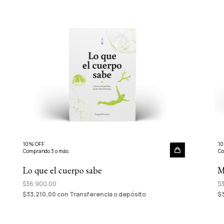
10% OFF
10
Comprando 3 o más
Co
Lo que el cuerpo sabe
M
$36.900,00
$3
$33.210,00
con
Transferencia o depósito
$