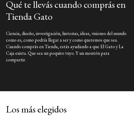
incluyendo escritura, exhibiciones interactivas y producciones
Qué te llevás cuando comprás en
audiovisuales. Condujo programas de divulgación como La Liga
de la Ciencia (TV Pública) y Ciencia a la Carta (TEC). Además,
Tienda Gato
fue docente en la Facultad de Ciencias Exactas y Naturales de la
Universidad de Buenos Aires y profesora en la Universidad de
San Andrés.
Ciencia, diseño, investigación, historias, ideas, visiones del mundo
como es, como podría llegar a ser y como queremos que sea.
Link a Instagram
Cuando comprás en Tienda, estás ayudando a que El Gato y La
Caja exista. Que sea un poquito tuyo. Y un montón para
Link a X
compartir.
Los más elegidos