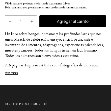
Válido para este producto y todos los de la categoría: Libros.
Podés combinar esta promoción con otros productos de la misma categoría.
Un libro sobre hongos, humanos y los profundos lazos que nos
unen. Mezcla de celebración, ensayo, enciclopedia, viaje e
inventario de alimentos, adaptógenos, experiencias psicodélicas,
muertes y amores. Todos los hongos tienen un lado humano.
Todos los humanos son bienvenidos a este reino.
216 páginas. Impreso a 4 tintas con fotografías de Florencia
Cesari Tommarello y Alejandro Sequeira.
Ver más
Sobre la autora:
María Eugenia López (Buenos Aires, 1986). Estudió Biología en la
Universidad de Buenos Aires y obtuvo una maestría en
Neurociencia y Educación en la Universidad de Columbia. Se
BANCADO POR SU COMUNIDAD
dedica a la comunicación científica en diversos formatos,