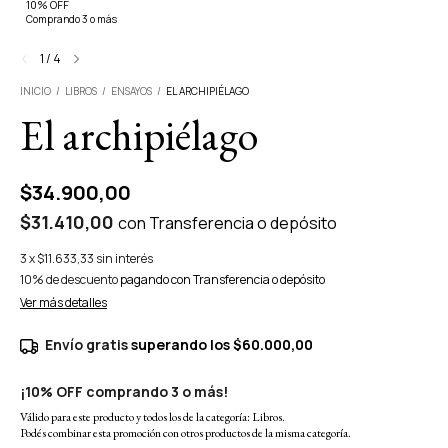
10% OFF
Comprando 3 o más
1
/
4
INICIO
/
LIBROS
/
ENSAYOS
/
EL ARCHIPIÉLAGO
El archipiélago
$34.900,00
$31.410,00
con
Transferencia o depósito
3
x
$11.633,33
sin interés
10% de descuento
pagando con Transferencia o depósito
Ver más detalles
Envío gratis
superando los
$60.000,00
¡10% OFF comprando 3 o más!
Válido para este producto y todos los de la categoría: Libros.
Podés combinar esta promoción con otros productos de la misma categoría.