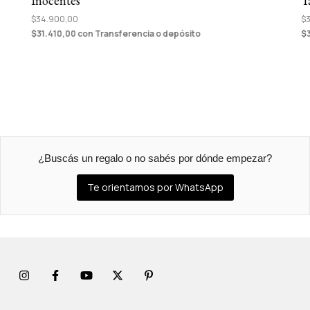
Inocentes
T
$34.900,00
$3
$31.410,00
con
Transferencia o depósito
$
¿Buscás un regalo o no sabés por dónde empezar?
Te orientamos por WhatsApp