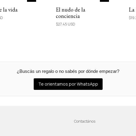
e la vida
El nudo de la
La
conciencia
SD
$19
$27.45 USD
¿Buscás un regalo o no sabés por dónde empezar?
Te orientamos por WhatsApp
Contactános