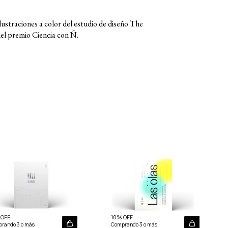
lustraciones a color del estudio de diseño The
el premio Ciencia con Ñ.
 OFF
10% OFF
rando 3 o más
Comprando 3 o más