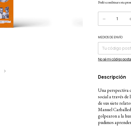
Podés combinar esta prom
MEDIOS DE ENVÍO
Entregas para el CP:
No sé mi código posta
6
Descripción
Una perspectiva d
social a través de
de sus siete relat
Manuel Carballeda
golpearon a la hu
pudimos aprender