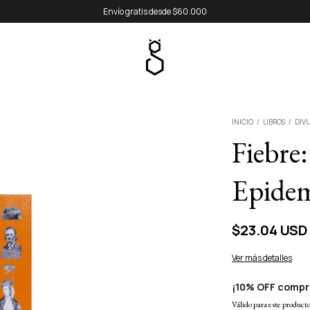
Envío gratis desde $60.000
INICIO
/
LIBROS
/
DIV
Fiebre:
Epidem
$23.04 USD
Ver más detalles
¡10% OFF compr
Válido para este producto 