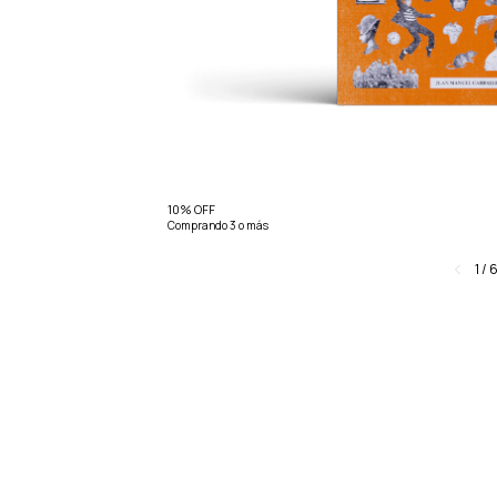
10% OFF
Comprando 3 o más
1
/