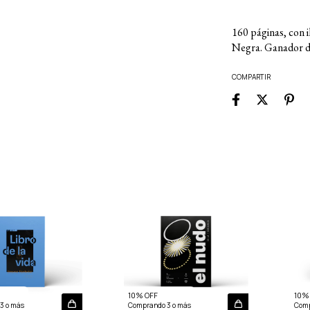
160 páginas, con i
Negra. Ganador d
COMPARTIR
10% OFF
10%
3 o más
Comprando 3 o más
Comp