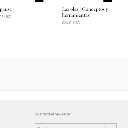
 pausa
Las olas | Conceptos y
herramientas
.26 USD
terapéuticas de salud
$24.01 USD
mental
Suscribite al newsletter