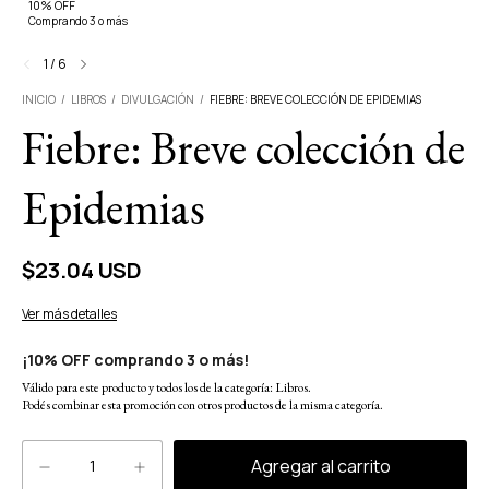
10% OFF
Comprando 3 o más
1
/
6
INICIO
/
LIBROS
/
DIVULGACIÓN
/
FIEBRE: BREVE COLECCIÓN DE EPIDEMIAS
Fiebre: Breve colección de
Epidemias
$23.04 USD
Ver más detalles
¡10% OFF comprando 3 o más!
Válido para este producto y todos los de la categoría: Libros.
Podés combinar esta promoción con otros productos de la misma categoría.