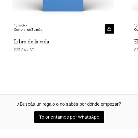
10% OFF
10
Comprando 3 o más
Co
Libro de la vida
E
$23.04 USD
$2
¿Buscás un regalo o no sabés por dónde empezar?
Te orientamos por WhatsApp