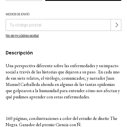
Cambiar CP
MEDIOS DE ENVÍO
Entregas para el CP:
No sé mi código postal
Descripción
Una perspectiva diferente sobre las enfermedades y su impacto
social a través de las historias que dejaron a su paso. En cada uno
de sus siete relatos, el virólogo, comunicador, y narrador Juan
Manuel Carballeda ahonda en algunas de las tantas epidemias
que golpearon a la humanidad para entender cómo nos afectan y
qué pudimos aprender con estas enfermedades.
160 páginas, con ilustraciones a color del estudio de diseño The
Negra. Ganador del premio Ciencia con Ñ.