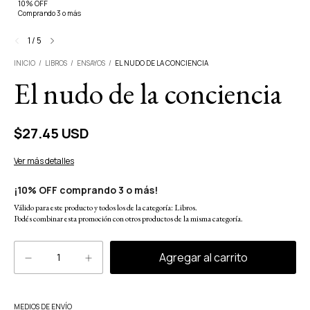
10% OFF
Comprando 3 o más
1
/
5
INICIO
/
LIBROS
/
ENSAYOS
/
EL NUDO DE LA CONCIENCIA
El nudo de la conciencia
$27.45 USD
Ver más detalles
¡10% OFF comprando 3 o más!
Válido para este producto y todos los de la categoría: Libros.
Podés combinar esta promoción con otros productos de la misma categoría.
Cambiar CP
MEDIOS DE ENVÍO
Entregas para el CP: