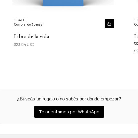
10% OFF
10
Comprando 3 o más
Co
Libro de la vida
L
t
$23.04 USD
$2
¿Buscás un regalo o no sabés por dónde empezar?
Te orientamos por WhatsApp