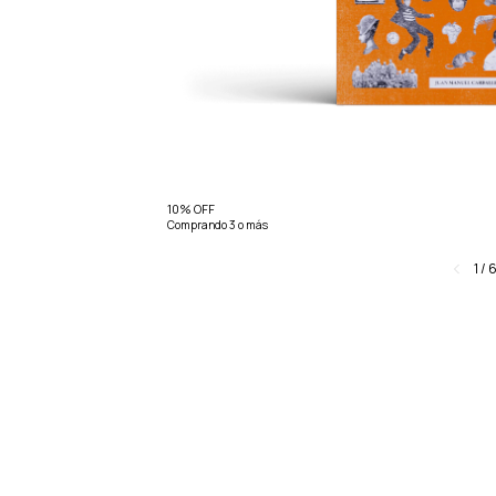
10% OFF
Comprando 3 o más
1
/