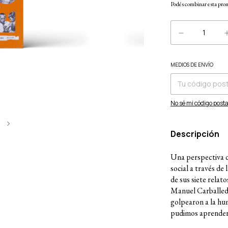
Podés combinar esta prom
MEDIOS DE ENVÍO
Entregas para el CP:
No sé mi código posta
6
Descripción
Una perspectiva d
social a través de
de sus siete relat
Manuel Carballeda
golpearon a la hu
pudimos aprender