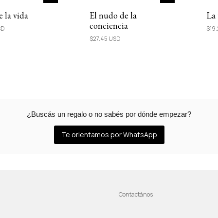
e la vida
El nudo de la
La
conciencia
SD
$19
$27.45 USD
¿Buscás un regalo o no sabés por dónde empezar?
Te orientamos por WhatsApp
Contactános