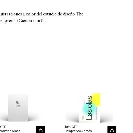
lustraciones a color del estudio de diseño The
el premio Ciencia con Ñ.
 OFF
10% OFF
rando 3 o más
Comprando 3 o más