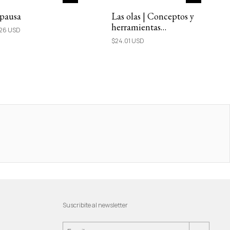
 pausa
Las olas | Conceptos y
herramientas
.26 USD
terapéuticas de salud
$24.01 USD
mental
Suscribite al newsletter