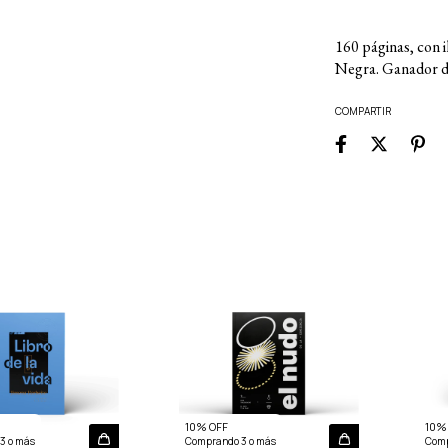
160 páginas, con i
Negra. Ganador d
COMPARTIR
10% OFF
10%
3 o más
Comprando 3 o más
Comp