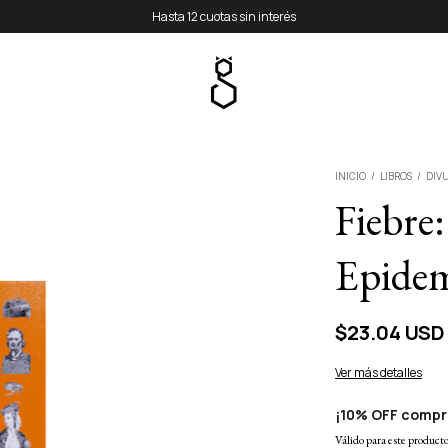
Envío gratis desde $60.000
INICIO
/
LIBROS
/
DIV
Fiebre:
Epidem
$23.04 USD
Ver más detalles
¡10% OFF compr
Válido para este producto 