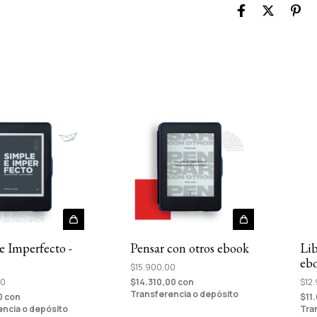
Lib
e Imperfecto -
Pensar con otros ebook
eb
$15.900,00
$12
00
$14.310,00
con
Transferencia o depósito
$11
0
con
Tra
encia o depósito