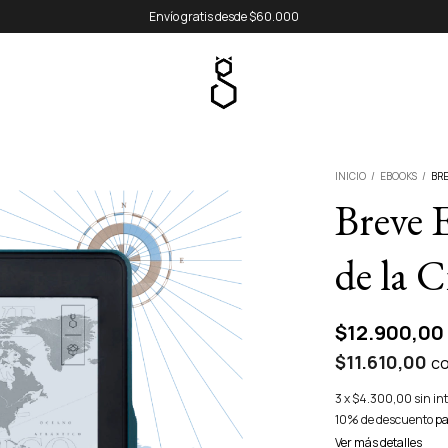
Envío gratis desde $60.000
INICIO
/
EBOOKS
/
BRE
Breve 
de la C
$12.900,00
$11.610,00
c
3
x
$4.300,00
sin in
10% de descuento
pa
Ver más detalles