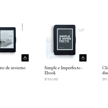
rio de invierno
Simple e Imperfecto -
Cli
Ebook
dis
tod
$7.50 USD
$10
Eb