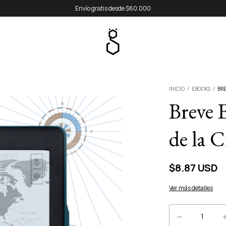
Envío gratis desde $60.000
INICIO
/
EBOOKS
/
BRE
Breve 
de la C
$8.87 USD
Ver más detalles