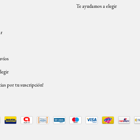
Te ayudamos a elegir
ar
nvíos
legir
ias por tu suscripción!