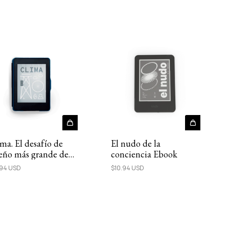
ma. El desafío de
El nudo de la
eño más grande de
conciencia Ebook
os los tiempos |
.94 USD
$10.94 USD
ook