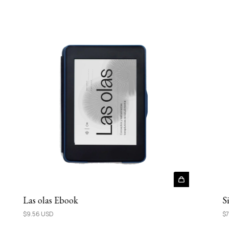
Las olas Ebook
S
$9.56 USD
$7