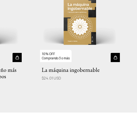
10% OFF
Comprando 3 o más
seño más
La máquina ingobernable
pos
$24.01 USD