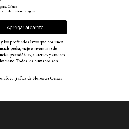
egoría: Libros.
uctos de la misma categoría.
y los profundos lazos que nos unen.
ciclopedia, viaje e inventario de
cias psicodélicas, muertes y amores.
o humano. Todos los humanos son
con fotografías de Florencia Cesari
a.
s, 1986). Estudió Biología en la
btuvo una maestría en Neurociencia
 Columbia. Se dedica a la
sos formatos, incluyendo escritura,