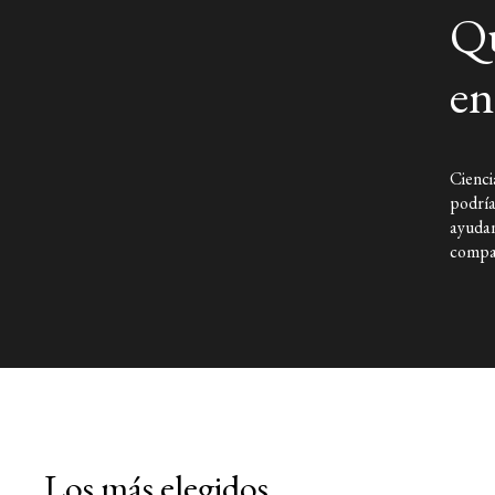
Qu
en
Cienci
podría
ayudan
compar
Los más elegidos