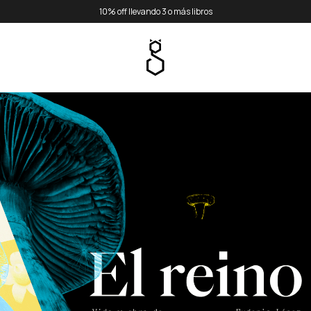
10% off llevando 3 o más libros