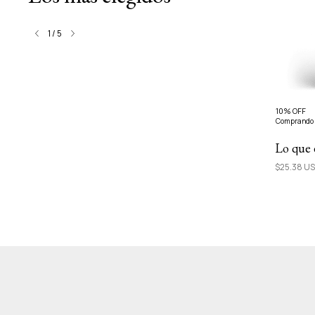
1
/
5
10% OFF
10% OFF
Comprando 3 o más
Comprando 
Las ceremonias | Crónicas de
Lo que 
personas que usan drogas
$25.38 U
$23.04 USD