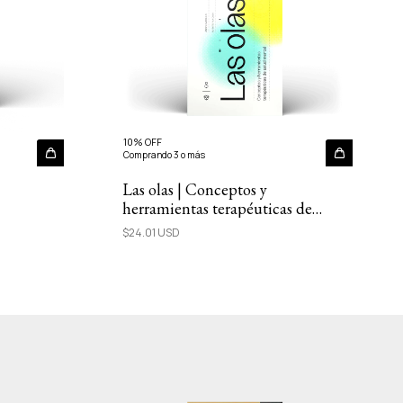
10% OFF
Comprando 3 o más
Las olas | Conceptos y
herramientas terapéuticas de
salud mental
$24.01 USD