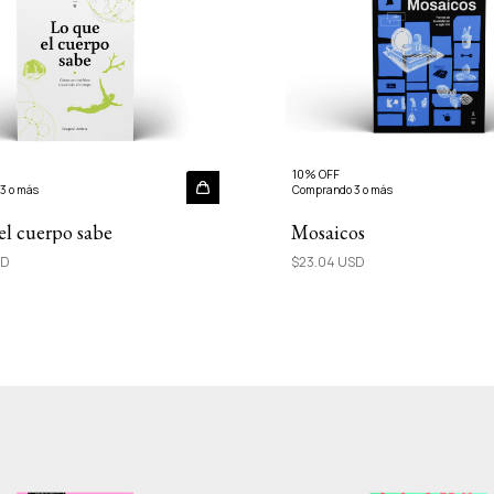
10% OFF
3 o más
Comprando 3 o más
el cuerpo sabe
Mosaicos
SD
$23.04 USD