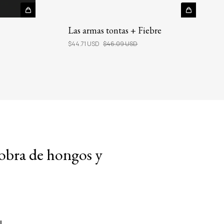
Las armas tontas + Fiebre
$44.71 USD
$46.09 USD
y obra de hongos y
!