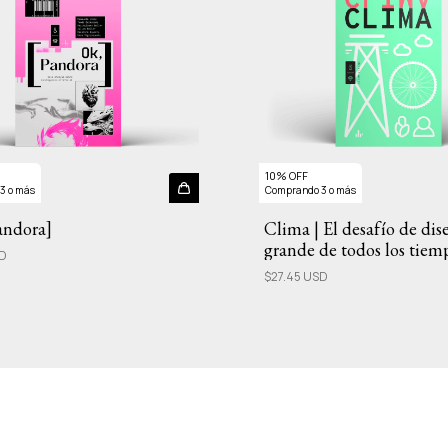
10% OFF
3 o más
Comprando 3 o más
andora]
Clima | El desafío de di
grande de todos los tiem
SD
$27.45 USD