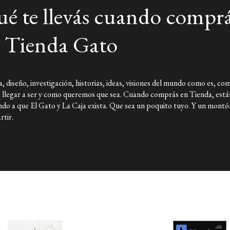
exhibiciones interactivas y prod
é te llevás cuando compr
programas de divulgación como L
Ciencia a la Carta (TEC). Además
 Tienda Gato
Ciencias Exactas y Naturales de 
profesora en la Universidad de 
Link a Instagram
a, diseño, investigación, historias, ideas, visiones del mundo como es, co
Link a X
 llegar a ser y como queremos que sea. Cuando comprás en Tienda, está
do a que El Gato y La Caja exista. Que sea un poquito tuyo. Y un montó
tir.