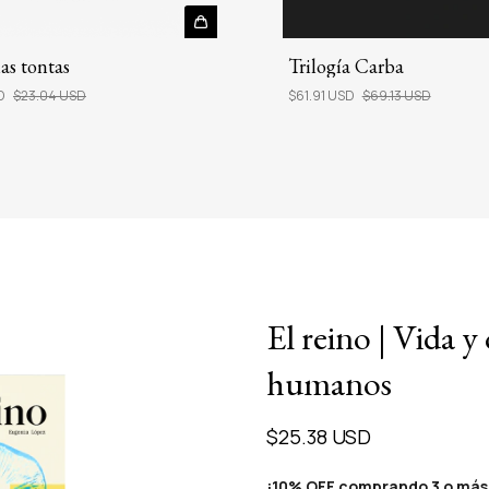
as tontas
Trilogía Carba
SD
$23.04 USD
$61.91 USD
$69.13 USD
El reino | Vida 
humanos
$25.38 USD
¡10% OFF comprando 3 o más