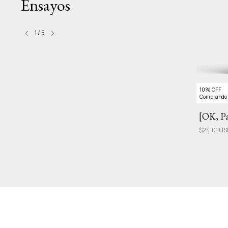
Ensayos
1
/
5
10% OFF
10% OFF
Comprando 3 o más
Comprando 
La invención de la comida
[OK, P
$25.38 USD
$24.01 U