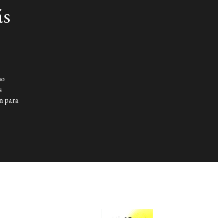
ucciones audiovisuales. Condujo
ás
a Liga de la Ciencia (TV Pública) y
, fue docente en la Facultad de
la Universidad de Buenos Aires y
San Andrés.
mo
s
n para