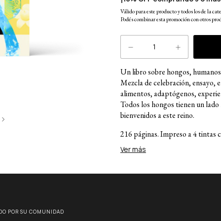
Válido para este producto y todos los de la cat
Podés combinar esta promoción con otros prod
Un libro sobre hongos, humanos 
Mezcla de celebración, ensayo, en
alimentos, adaptógenos, experien
Todos los hongos tienen un lad
bienvenidos a este reino.
216 páginas. Impreso a 4 tintas 
Tommarello y Alejandro Sequeir
Ver más
Sobre la autora:
María Eugenia López (Buenos Aire
Universidad de Buenos Aires y o
y Educación en la Universidad de
DO POR SU COMUNIDAD
comunicación científica en diver