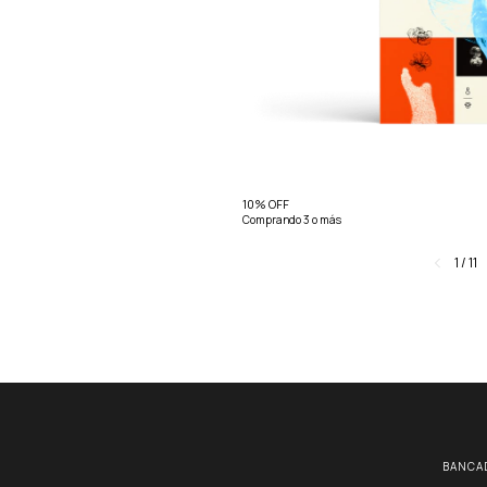
10% OFF
Comprando 3 o más
1
/
11
BANCA