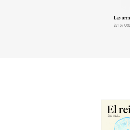
Ebook Las armas tontas
Las arm
$8.25 USD
$8.87 USD
$21.67 U