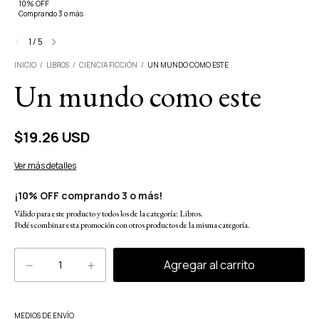
10% OFF
Comprando 3 o más
1
/
5
INICIO
/
LIBROS
/
CIENCIA FICCIÓN
/
UN MUNDO COMO ESTE
Un mundo como este
$19.26 USD
Ver más detalles
¡10% OFF comprando 3 o más!
Válido para este producto y todos los de la categoría: Libros.
Podés combinar esta promoción con otros productos de la misma categoría.
Cambiar CP
MEDIOS DE ENVÍO
Entregas para el CP: