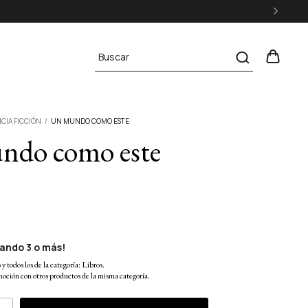
CIA FICCIÓN
/
UN MUNDO COMO ESTE
ndo como este
ando 3 o más!
y todos los de la categoría: Libros.
oción con otros productos de la misma categoría.