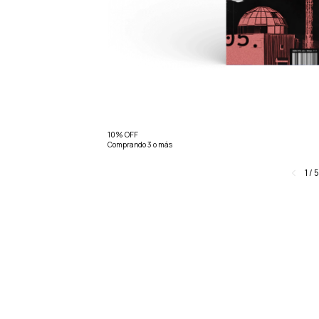
10% OFF
Comprando 3 o más
1
/