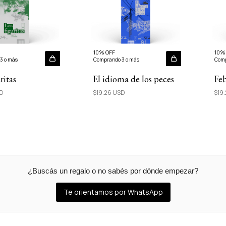
10% OFF
10%
3 o más
Comprando 3 o más
Comp
ritas
El idioma de los peces
Fe
SD
$19.26 USD
$19
¿Buscás un regalo o no sabés por dónde empezar?
Te orientamos por WhatsApp