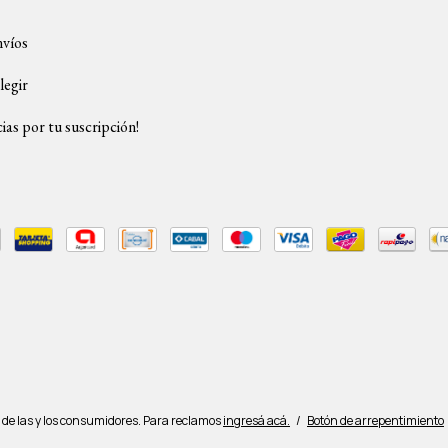
nvíos
legir
ias por tu suscripción!
de las y los consumidores. Para reclamos
ingresá acá.
/
Botón de arrepentimiento