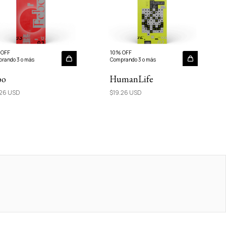
 OFF
10% OFF
rando 3 o más
Comprando 3 o más
bo
HumanLife
.26 USD
$19.26 USD