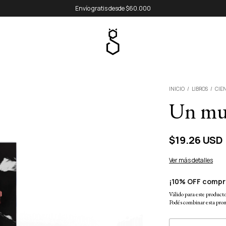
Envío gratis desde $60.000
INICIO
/
LIBROS
/
CIEN
Un mu
$19.26 USD
Ver más detalles
¡10% OFF compr
Válido para este producto 
Podés combinar esta prom