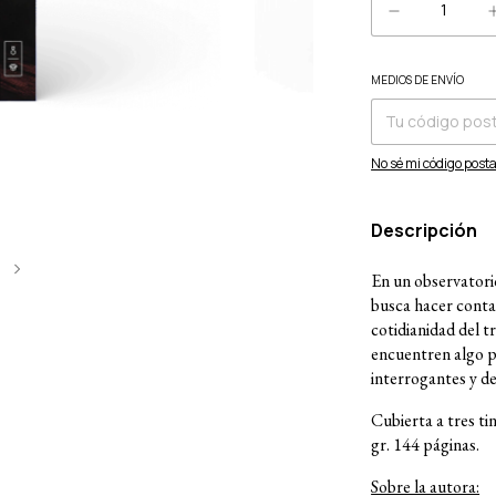
MEDIOS DE ENVÍO
Entregas para el CP:
No sé mi código posta
Descripción
5
En un observatori
busca hacer contac
cotidianidad del t
encuentren algo p
interrogantes y de
Cubierta a tres t
gr. 144 páginas.
Sobre la autora: