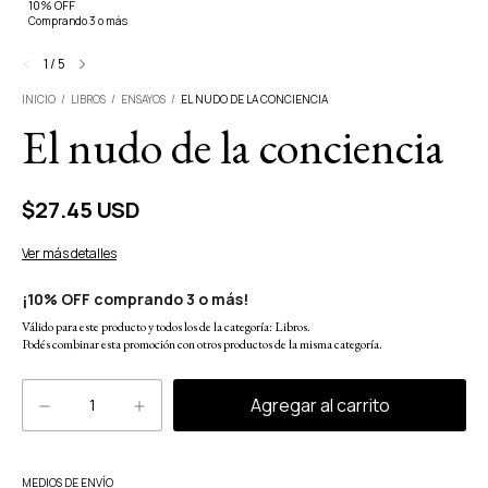
10% OFF
Comprando 3 o más
1
/
5
INICIO
/
LIBROS
/
ENSAYOS
/
EL NUDO DE LA CONCIENCIA
El nudo de la conciencia
$27.45 USD
Ver más detalles
¡10% OFF comprando 3 o más!
Válido para este producto y todos los de la categoría: Libros.
Podés combinar esta promoción con otros productos de la misma categoría.
Cambiar CP
MEDIOS DE ENVÍO
Entregas para el CP: