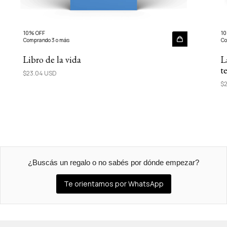
10% OFF
10
Comprando 3 o más
Co
Libro de la vida
L
t
$23.04 USD
$2
¿Buscás un regalo o no sabés por dónde empezar?
Te orientamos por WhatsApp