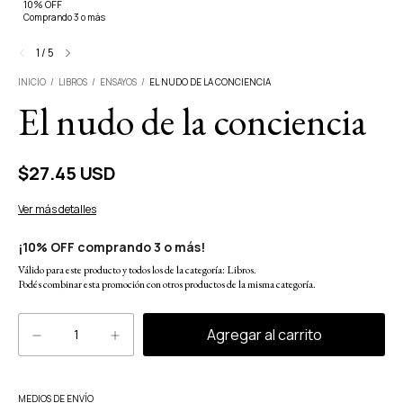
10% OFF
Comprando 3 o más
1
/
5
INICIO
/
LIBROS
/
ENSAYOS
/
EL NUDO DE LA CONCIENCIA
El nudo de la conciencia
$27.45 USD
Ver más detalles
¡10% OFF comprando 3 o más!
Válido para este producto y todos los de la categoría: Libros.
Podés combinar esta promoción con otros productos de la misma categoría.
Cambiar CP
MEDIOS DE ENVÍO
Entregas para el CP: