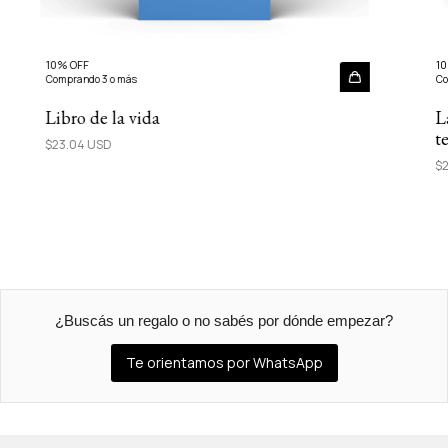
10% OFF
10
Comprando 3 o más
Co
Libro de la vida
L
t
$23.04 USD
$2
¿Buscás un regalo o no sabés por dónde empezar?
Te orientamos por WhatsApp