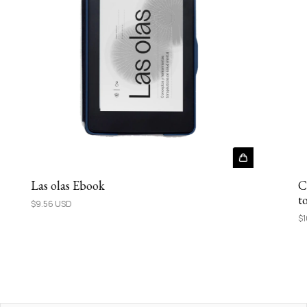
Las olas Ebook
C
t
$9.56 USD
$1