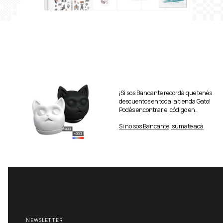
¡Si sos Bancante recordá que tenés
descuentos en toda la tienda Gato!
Podés encontrar el código en
Mundo Bancante.
Si no sos Bancante, sumate acá
NEWSLETTER