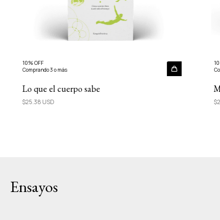
10% OFF
10
Comprando 3 o más
Co
Lo que el cuerpo sabe
M
$25.38 USD
$2
Ensayos