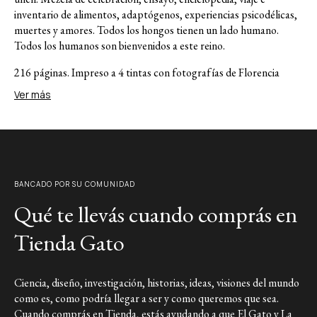
inventario de alimentos, adaptógenos, experiencias psicodélicas,
muertes y amores. Todos los hongos tienen un lado humano.
Todos los humanos son bienvenidos a este reino.
216 páginas. Impreso a 4 tintas con fotografías de Florencia
Cesari Tommarello y Alejandro Sequeira.
Ver más
Sobre la autora:
María Eugenia López (Buenos Aires, 1986). Estudió Biología en la
Universidad de Buenos Aires y obtuvo una maestría en
Neurociencia y Educación en la Universidad de Columbia. Se
BANCADO POR SU COMUNIDAD
dedica a la comunicación científica en diversos formatos,
incluyendo escritura, exhibiciones interactivas y producciones
Qué te llevás cuando comprás en
audiovisuales. Condujo programas de divulgación como La Liga
de la Ciencia (TV Pública) y Ciencia a la Carta (TEC). Además,
Tienda Gato
fue docente en la Facultad de Ciencias Exactas y Naturales de la
Universidad de Buenos Aires y profesora en la Universidad de
San Andrés.
Ciencia, diseño, investigación, historias, ideas, visiones del mundo
como es, como podría llegar a ser y como queremos que sea.
Link a Instagram
Cuando comprás en Tienda, estás ayudando a que El Gato y La