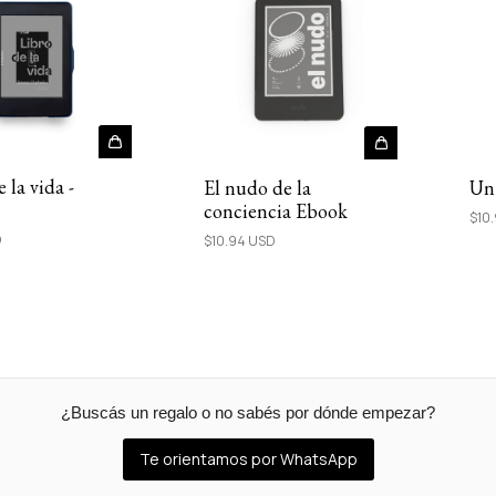
 la vida -
El nudo de la
Un 
conciencia Ebook
$10
D
$10.94 USD
¿Buscás un regalo o no sabés por dónde empezar?
Te orientamos por WhatsApp