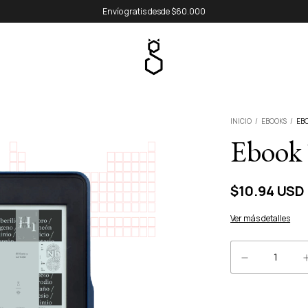
Envío gratis desde $60.000
INICIO
/
EBOOKS
/
EB
Ebook 
$10.94 USD
Ver más detalles