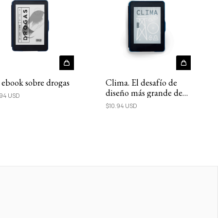
ebook sobre drogas
Clima. El desafío de
diseño más grande de
.94 USD
todos los tiempos |
$10.94 USD
Ebook