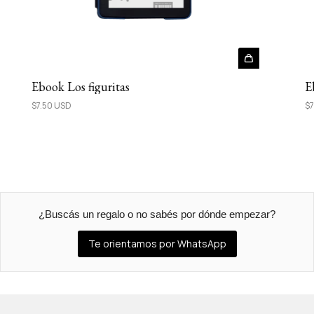
Ebook Los figuritas
E
$7.50 USD
$7
¿Buscás un regalo o no sabés por dónde empezar?
Te orientamos por WhatsApp