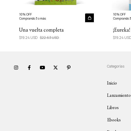
10% OFF
10% OFF
Comprando 3 o más
Comprando 3
Una vuelta completa
¡Eureka!
$19.24 USD
$22.63 USD
$19.24 US
Categorías
Inicio
Lanzamiento
Libros
Ebooks