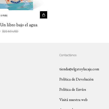
 o más
 Un libro bajo el agua
D
$22.63 USD
Contactános
tienda@elgatoylacaja.com
Política de Devolución
Política de Envíos
Visitá nuestra web