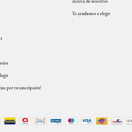
Acerca de nosotros
Te ayudamos a elegir
ar
nvíos
legir
ias por tu suscripción!