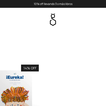
10% off llevando 3 o más libros
14% OFF