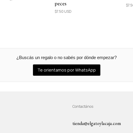
peces
$7.
$7.50 USD
¿Buscás un regalo o no sabés por dónde empezar?
Te orientamos por WhatsApp
Contactános
tienda@elgatoylacaja.com