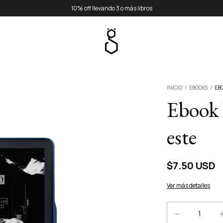
10% off llevando 3 o más libros
INICIO
/
EBOOKS
/
EB
Ebook
este
$7.50 USD
Ver más detalles