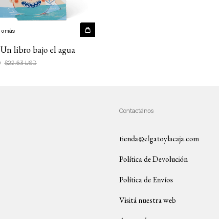
 o más
 Un libro bajo el agua
D
$22.63 USD
Contactános
tienda@elgatoylacaja.com
Política de Devolución
Política de Envíos
Visitá nuestra web