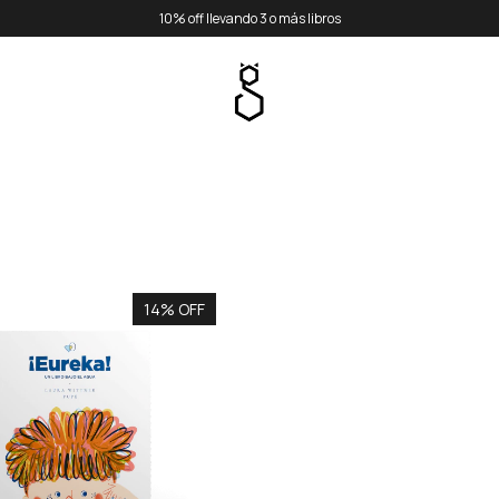
10% off llevando 3 o más libros
14% OFF