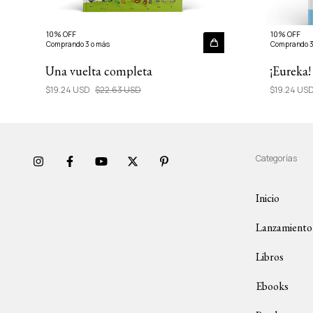
10% OFF
10% OFF
Comprando 3 o más
Comprando 3
Una vuelta completa
¡Eureka!
$19.24 USD
$22.63 USD
$19.24 US
Categorías
Inicio
Lanzamiento
Libros
Ebooks