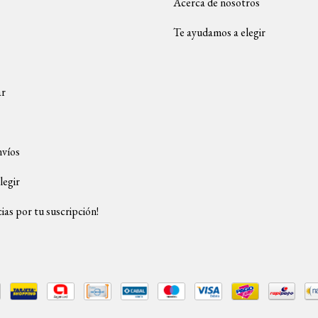
Acerca de nosotros
Te ayudamos a elegir
ar
nvíos
legir
ias por tu suscripción!