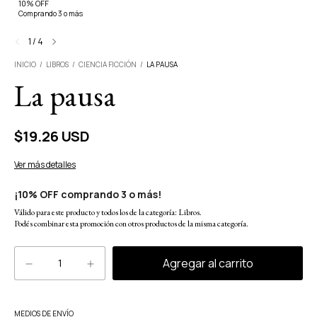
10% OFF
Comprando 3 o más
1
/
4
INICIO
/
LIBROS
/
CIENCIA FICCIÓN
/
LA PAUSA
La pausa
$19.26 USD
Ver más detalles
¡10% OFF comprando 3 o más!
Válido para este producto y todos los de la categoría: Libros.
Podés combinar esta promoción con otros productos de la misma categoría.
Cambiar CP
MEDIOS DE ENVÍO
Entregas para el CP: