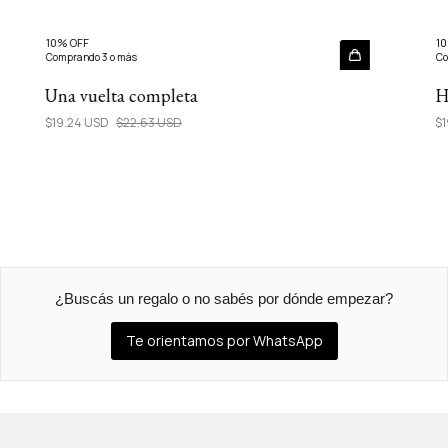
10% OFF
10
Comprando 3 o más
Co
Una vuelta completa
H
$19.24 USD
$22.63 USD
$1
¿Buscás un regalo o no sabés por dónde empezar?
Te orientamos por WhatsApp