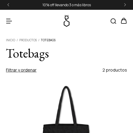
10% off llevando 3 o más libros
INICIO
/
PRODUCTOS
/
TOTEBAGS
Totebags
Filtrar y ordenar
2 productos