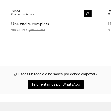
10% OFF
10
Comprando 3 o más
Co
Una vuelta completa
H
$19.24 USD
$22.63 USD
$1
¿Buscás un regalo o no sabés por dónde empezar?
Te orientamos por WhatsApp