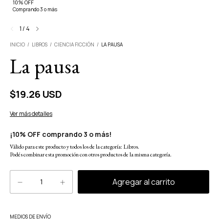
10% OFF
Comprando 3 o más
1
/
4
INICIO
/
LIBROS
/
CIENCIA FICCIÓN
/
LA PAUSA
La pausa
$19.26 USD
Ver más detalles
¡10% OFF comprando 3 o más!
Válido para este producto y todos los de la categoría: Libros.
Podés combinar esta promoción con otros productos de la misma categoría.
Cambiar CP
MEDIOS DE ENVÍO
Entregas para el CP: