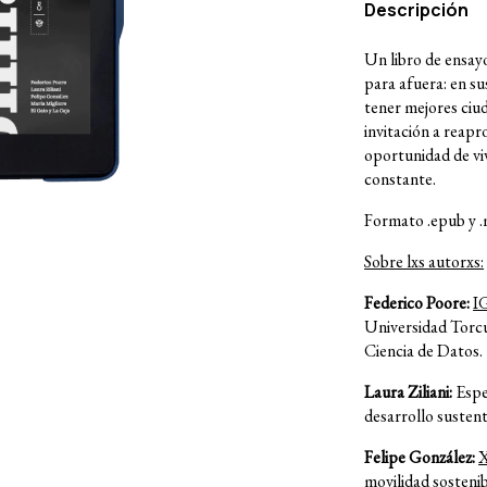
Descripción
Un libro de ensayo
para afuera: en su
tener mejores ciu
invitación a reapr
oportunidad de vi
constante.
Formato .epub y .
Sobre lxs autorxs:
Federico Poore:
I
Universidad Torcu
Ciencia de Datos.
Laura Ziliani:
Espe
desarrollo sustent
Felipe González:
movilidad sostenib