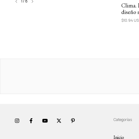
1
/
8
ida -
Pensar con otros ebook
Clima. 
diseño 
$10.94 USD
todos l
$10.94 U
Ebook
Categorías
Inicio