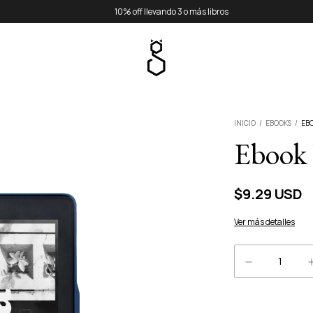
10% off llevando 3 o más libros
INICIO
/
EBOOKS
/
EB
Ebook 
$9.29 USD
Ver más detalles