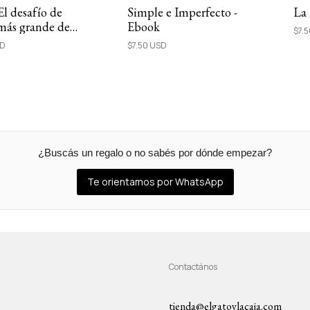
El desafío de
Simple e Imperfecto -
La
más grande de
Ebook
$7.
os tiempos |
SD
$7.50 USD
¿Buscás un regalo o no sabés por dónde empezar?
Te orientamos por WhatsApp
Contactános
tienda@elgatoylacaja.com