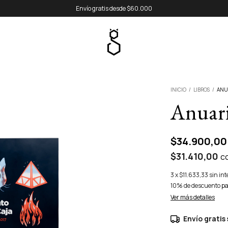
Envío gratis desde $60.000
INICIO
/
LIBROS
/
ANUA
Anuari
$34.900,00
$31.410,00
c
3
x
$11.633,33
sin int
10% de descuento
pa
Ver más detalles
Envío gratis