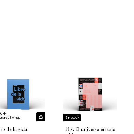
 OFF
Sin stock
rando 3 o más
ro de la vida
118. El universo en una