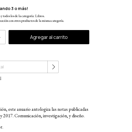
ando 3 o más!
y todos los de la categoría: Libros.
oción con otros productos de la misma categoría.
Cambiar CP
l
ión, este anuario antologiza las notas publicadas
6 y 2017. Comunicación, investigación, y diseño.
r.