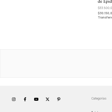
de Epi
$33.500,
$30.150,
Transfer
Categorías