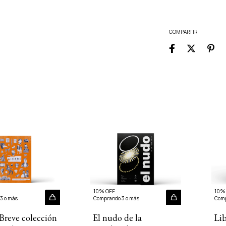
COMPARTIR
10% OFF
10%
3 o más
Comprando 3 o más
Comp
 Breve colección
El nudo de la
Lib