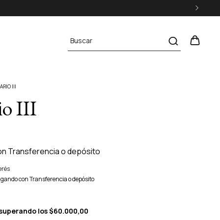
RIO III
o III
on
Transferencia o depósito
erés
gando con Transferencia o depósito
superando los
$60.000,00