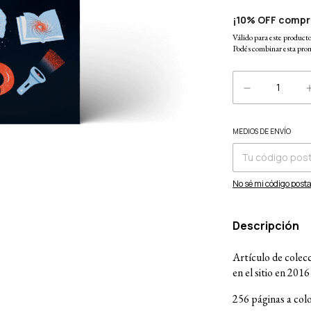
¡10% OFF compr
Válido para este producto 
Podés combinar esta prom
MEDIOS DE ENVÍO
Entregas para el CP:
No sé mi código posta
Descripción
Artículo de colecc
en el sitio en 201
256 páginas a colo