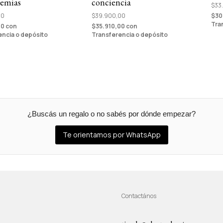
demias
conciencia
$33
00
$39.900,00
$30
Tra
00
con
$35.910,00
con
encia o depósito
Transferencia o depósito
¿Buscás un regalo o no sabés por dónde empezar?
Te orientamos por WhatsApp
Contactános