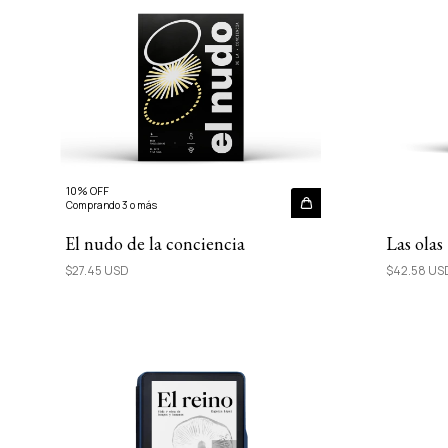
10% OFF
Comprando 3 o más
El nudo de la conciencia
Las olas
$27.45 USD
$42.58 U