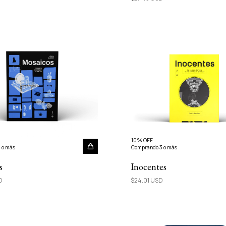
10% OFF
 o más
Comprando 3 o más
s
Inocentes
D
$24.01 USD