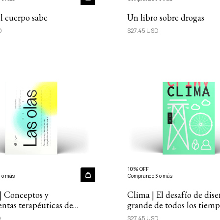
l cuerpo sabe
Un libro sobre drogas
D
$27.45 USD
10% OFF
 o más
Comprando 3 o más
 | Conceptos y
Clima | El desafío de dis
ntas terapéuticas de
grande de todos los tiemp
ental
D
$27.45 USD