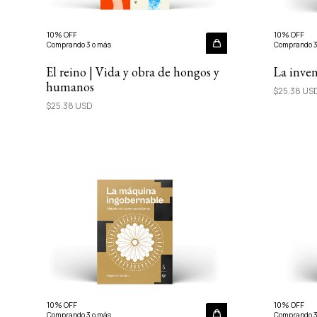
10% OFF
10% OFF
Comprando 3 o más
Comprando 3
El reino | Vida y obra de hongos y
La inve
humanos
$25.38 US
$25.38 USD
10% OFF
10% OFF
Comprando 3 o más
Comprando 3