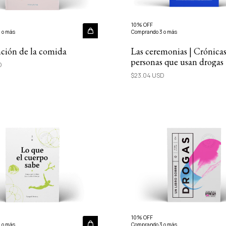
10% OFF
 o más
Comprando 3 o más
nción de la comida
Las ceremonias | Crónica
personas que usan drogas
D
$23.04 USD
10% OFF
 o más
Comprando 3 o más