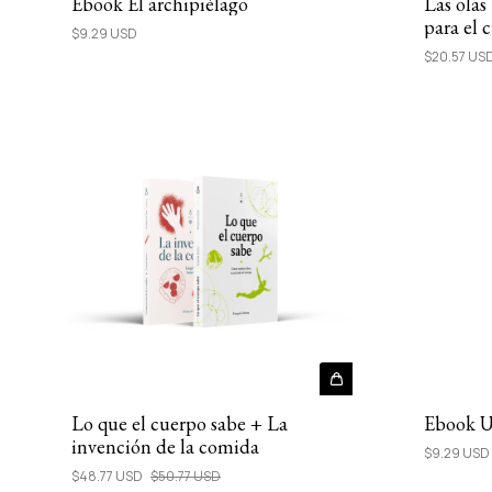
Ebook El archipiélago
Las olas
para el 
$9.29 USD
$20.57 US
Lo que el cuerpo sabe + La
Ebook U
invención de la comida
$9.29 USD
$48.77 USD
$50.77 USD