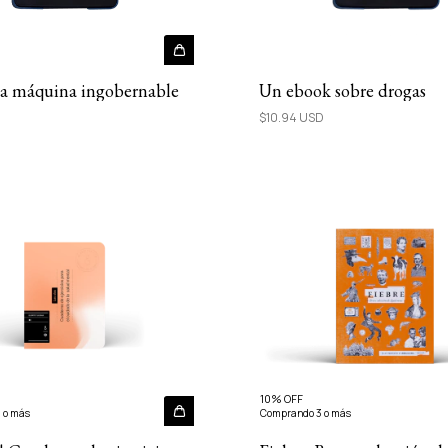
a máquina ingobernable
Un ebook sobre drogas
D
$10.94 USD
10% OFF
 o más
Comprando 3 o más