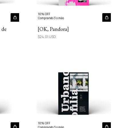
10% OFF
Comprando 3 o más
s de
[OK, Pandora]
$24.01 USD
10% OFF
Comprando 3 o más