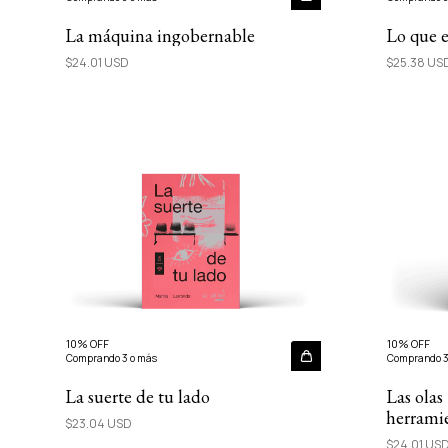
La máquina ingobernable
Lo que e
$24.01 USD
$25.38 US
10% OFF
10% OFF
Comprando 3 o más
Comprando 3
La suerte de tu lado
Las olas
herramie
$23.04 USD
salud m
$24.01 US