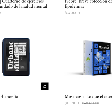
 | Cuaderno de ejercicios
Fiebre: Breve colección d
cuidado de la salud mental
Epidemias
D
$23.04 USD
rbanofilia
Mosaicos + Lo que el cue
$46.71 USD
$48.43 USD