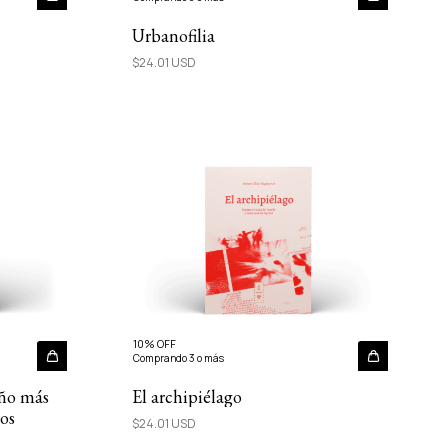
Urbanofilia
$24.01 USD
10% OFF
Comprando 3 o más
eño más
El archipiélago
os
$24.01 USD