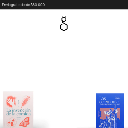
10% off llevando 3 o más libros