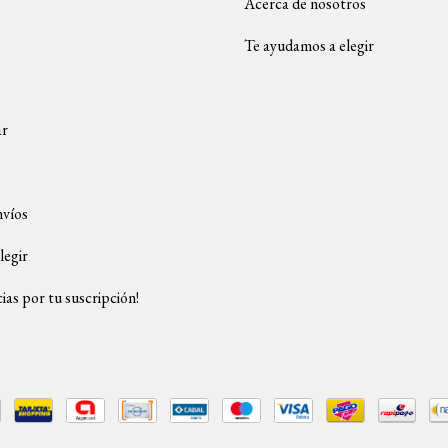
Acerca de nosotros
Te ayudamos a elegir
ar
nvíos
legir
ias por tu suscripción!