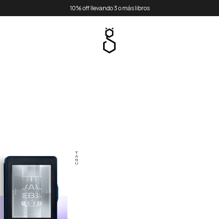
10% off llevando 3 o más libros