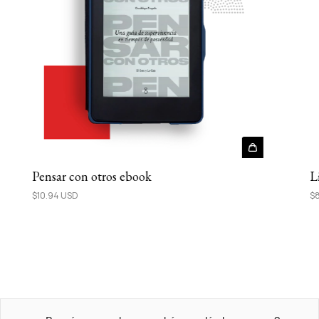
L
Pensar con otros ebook
$8
$10.94 USD