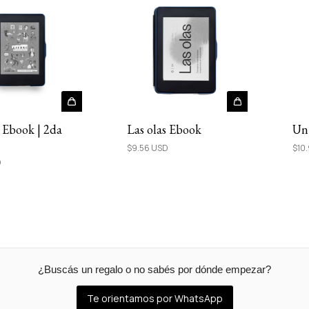
- Ebook | 2da
Las olas Ebook
Un 
$9.56 USD
$10
D
¿Buscás un regalo o no sabés por dónde empezar?
Te orientamos por WhatsApp