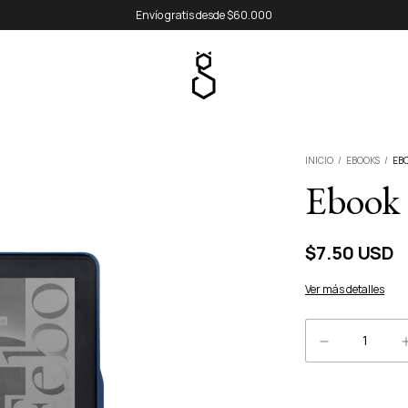
Envío gratis desde $60.000
INICIO
/
EBOOKS
/
EB
Ebook
$7.50 USD
Ver más detalles