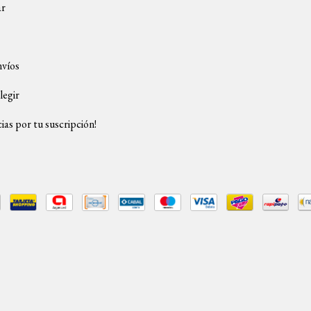
ar
nvíos
legir
ias por tu suscripción!