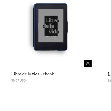
Libro de la vida - ebook
L
$8.87 USD
$8