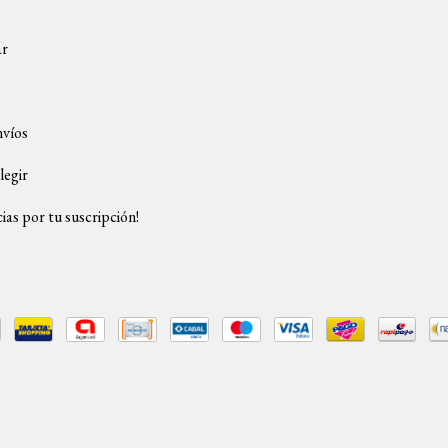
ar
nvíos
legir
ias por tu suscripción!