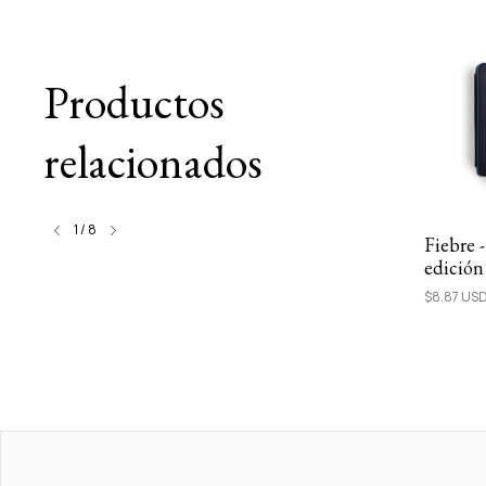
Productos
relacionados
1
/
8
Fiebre 
muerte -
Las olas Ebook
edición
$9.56 USD
$8.87 US