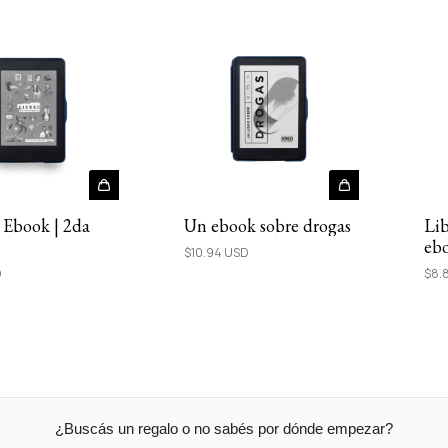
- Ebook | 2da
Lib
Un ebook sobre drogas
eb
$10.94 USD
D
$8.
¿Buscás un regalo o no sabés por dónde empezar?