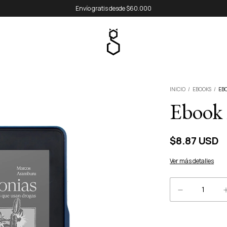
Envío gratis desde $60.000
INICIO
/
EBOOKS
/
EB
Ebook 
$8.87 USD
Ver más detalles