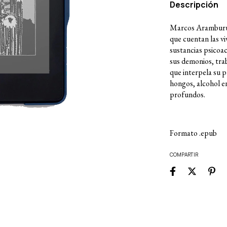
Descripción
Marcos Aramburu n
que cuentan las v
sustancias psicoac
sus demonios, trab
que interpela su 
hongos, alcohol en
profundos.
Formato .epub
COMPARTIR