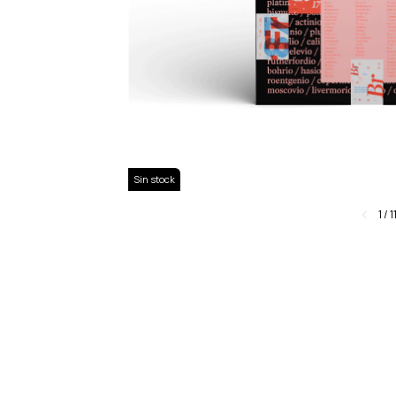
Sin stock
1
/
1