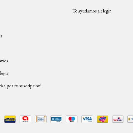
Te ayudamos a elegir
ar
nvíos
legir
ias por tu suscripción!