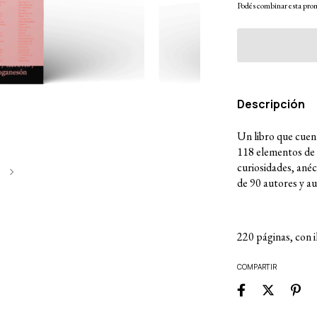
Podés combinar esta prom
Descripción
Un libro que cuent
118 elementos de l
curiosidades, ané
1
de 90 autores y au
220 páginas, con i
COMPARTIR