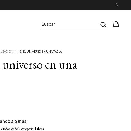
ULGACIÓN
/
118. EL UNIVERSO EN UNA TABLA
l universo en una
ando 3 o más!
y todos los de la categoría: Libros.