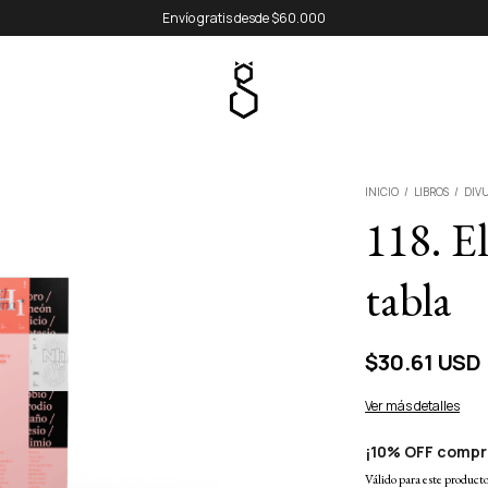
Envío gratis desde $60.000
INICIO
/
LIBROS
/
DIV
118. E
tabla
$30.61 USD
Ver más detalles
¡10% OFF compr
Válido para este producto 