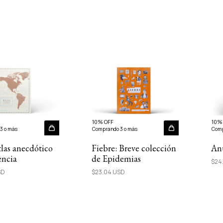
10% OFF
10%
3 o más
Comprando 3 o más
Comp
tlas anecdótico
Fiebre: Breve colección
Anu
encia
de Epidemias
$24
SD
$23.04 USD