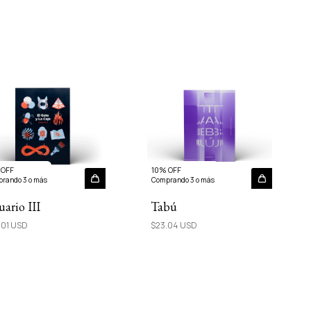
 OFF
10% OFF
rando 3 o más
Comprando 3 o más
ario III
Tabú
.01 USD
$23.04 USD