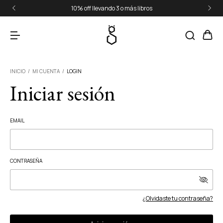
10% off llevando 3 o más libros
INICIO
/
MI CUENTA
/
LOGIN
Iniciar sesión
EMAIL
CONTRASEÑA
¿Olvidaste tu contraseña?