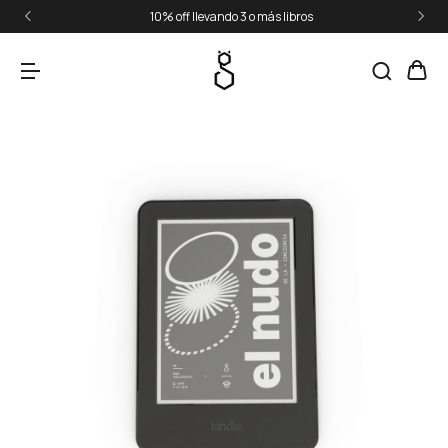
10% off llevando 3 o más libros