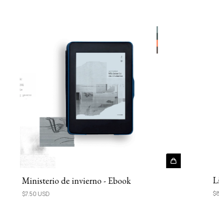
L
Ministerio de invierno - Ebook
$8
$7.50 USD