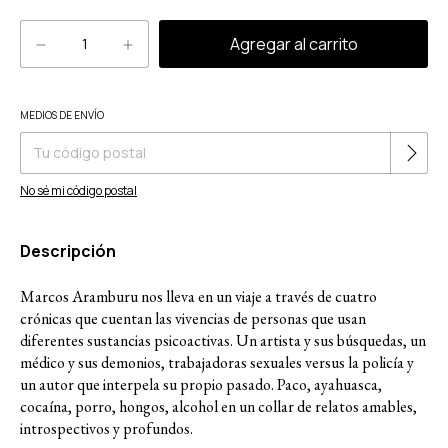
Cambiar CP
MEDIOS DE ENVÍO
Entregas para el CP:
No sé mi código postal
Descripción
Marcos Aramburu nos lleva en un viaje a través de cuatro
crónicas que cuentan las vivencias de personas que usan
diferentes sustancias psicoactivas. Un artista y sus búsquedas, un
médico y sus demonios, trabajadoras sexuales versus la policía y
un autor que interpela su propio pasado. Paco, ayahuasca,
cocaína, porro, hongos, alcohol en un collar de relatos amables,
introspectivos y profundos.