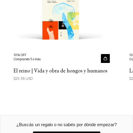
10% OFF
10
Comprando 3 o más
Co
El reino | Vida y obra de hongos y humanos
L
$25.38 USD
$2
¿Buscás un regalo o no sabés por dónde empezar?