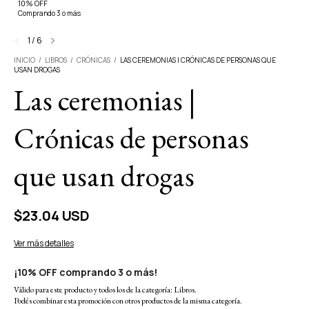
10% OFF
Comprando 3 o más
1
/
6
INICIO
/
LIBROS
/
CRÓNICAS
/
LAS CEREMONIAS | CRÓNICAS DE PERSONAS QUE
USAN DROGAS
Las ceremonias |
Crónicas de personas
que usan drogas
$23.04 USD
Ver más detalles
¡10% OFF comprando 3 o más!
Válido para este producto y todos los de la categoría: Libros.
Podés combinar esta promoción con otros productos de la misma categoría.