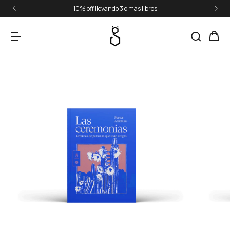
10% off llevando 3 o más libros