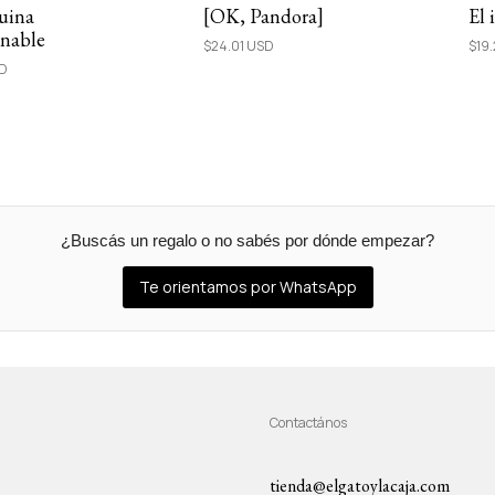
uina
[OK, Pandora]
El 
rnable
$24.01 USD
$19
SD
¿Buscás un regalo o no sabés por dónde empezar?
Te orientamos por WhatsApp
Contactános
tienda@elgatoylacaja.com