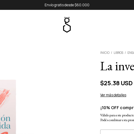
Envío gratis desde $60.000
INICIO
/
LIBROS
/
ENS
La inv
$25.38 USD
Ver más detalles
¡10% OFF compr
Válido para este producto 
Podés combinar esta prom