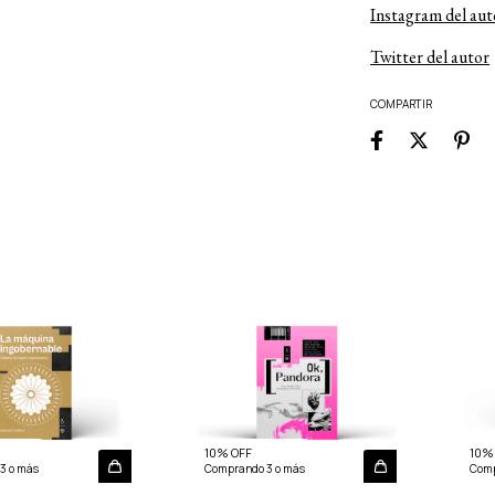
Instagram del aut
Twitter del autor
COMPARTIR
10% OFF
10%
3 o más
Comprando 3 o más
Comp