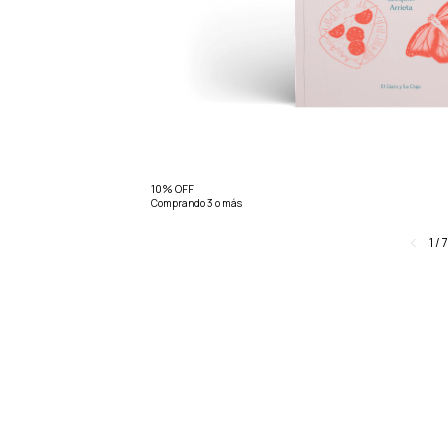
10% OFF
Comprando 3 o más
1
/
7