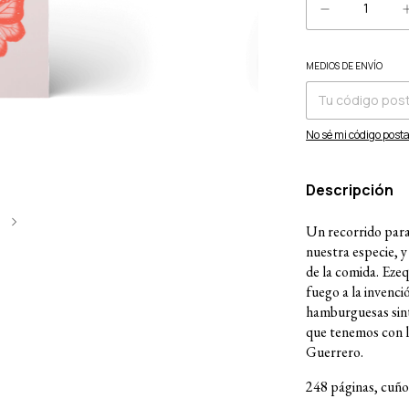
MEDIOS DE ENVÍO
Entregas para el CP:
No sé mi código posta
Descripción
Un recorrido para 
nuestra especie, y
de la comida. Ezeq
fuego a la invenció
hamburguesas sinté
que tenemos con l
Guerrero.
248 páginas, cuño 