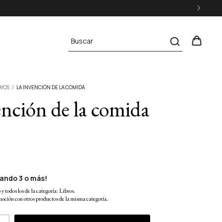
AYOS
/
LA INVENCIÓN DE LA COMIDA
ención de la comida
ando 3 o más!
y todos los de la categoría: Libros.
oción con otros productos de la misma categoría.