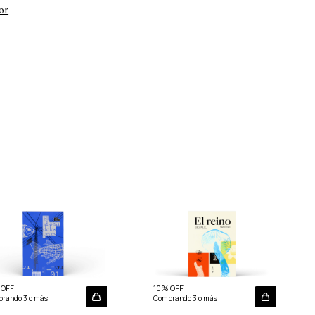
or
 OFF
10% OFF
rando 3 o más
Comprando 3 o más