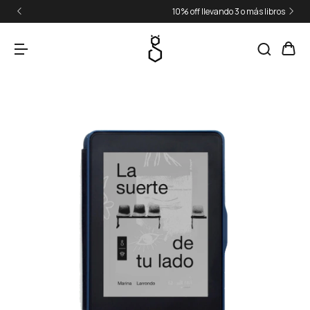
10% off llevando 3 o más libros