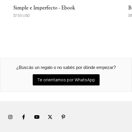
Simple e Imperfecto - Ebook
B
$7.50 USD
$8
¿Buscás un regalo o no sabés por dónde empezar?
Te orientamos por WhatsApp