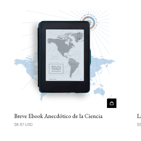
Breve Ebook Anecdótico de la Ciencia
L
$8.87 USD
$9