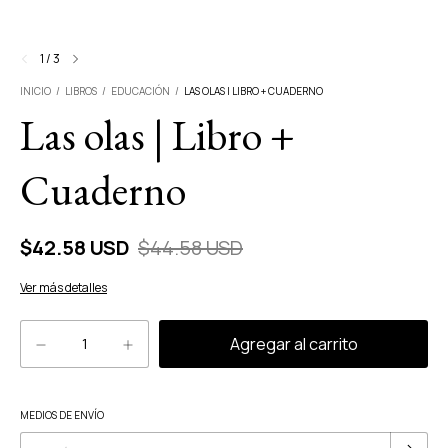
1
/
3
INICIO
/
LIBROS
/
EDUCACIÓN
/
LAS OLAS | LIBRO + CUADERNO
Las olas | Libro +
Cuaderno
$42.58 USD
$44.58 USD
Ver más detalles
Cambiar CP
MEDIOS DE ENVÍO
Entregas para el CP: