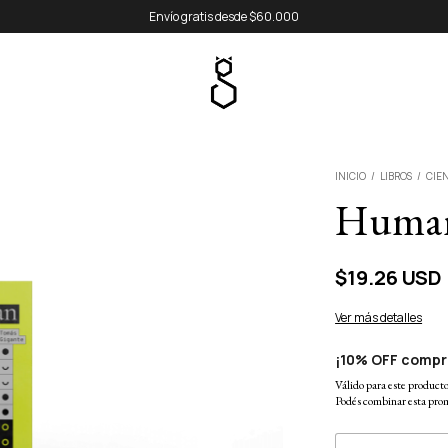
Envío gratis desde $60.000
INICIO
/
LIBROS
/
CIEN
Human
$19.26 USD
Ver más detalles
¡10% OFF compr
Válido para este producto 
Podés combinar esta prom