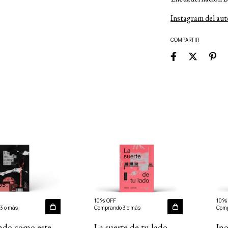
Instagram del aut
COMPARTIR
10% OFF
10%
3 o más
Comprando 3 o más
Comp
do como este
La suerte de tu lado
Ino