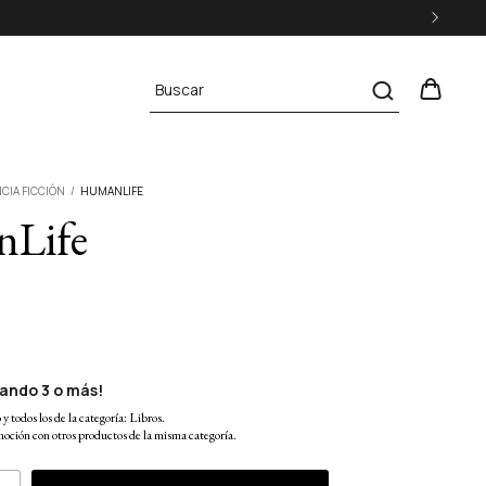
CIA FICCIÓN
/
HUMANLIFE
Life
ando 3 o más!
y todos los de la categoría: Libros.
oción con otros productos de la misma categoría.