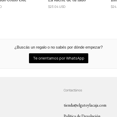
SD
$23.04 USD
$24
¿Buscás un regalo o no sabés por dónde empezar?
Te orientamos por WhatsApp
Contactános
tienda@elgatoylacaja.com
Política de Devolución