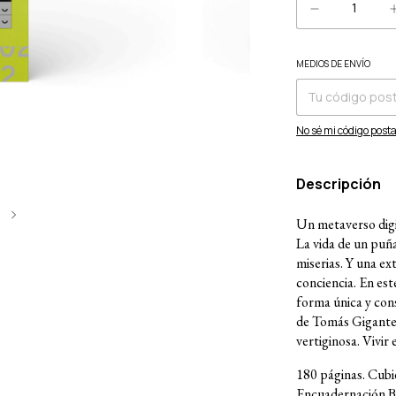
MEDIOS DE ENVÍO
Entregas para el CP:
No sé mi código posta
Descripción
5
Un metaverso digi
La vida de un puña
miserias. Y una ex
conciencia. En est
forma única y con
de Tomás Gigante,
vertiginosa. Vivir
180 páginas. Cubie
Encuadernación B