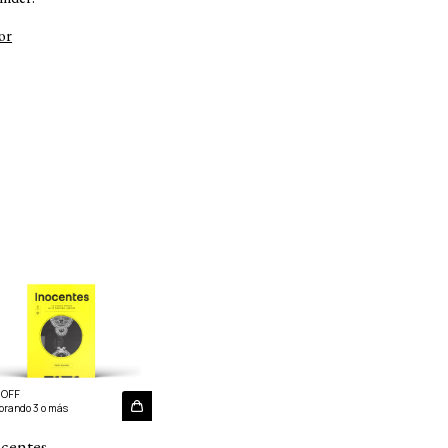
or
 OFF
rando 3 o más
centes