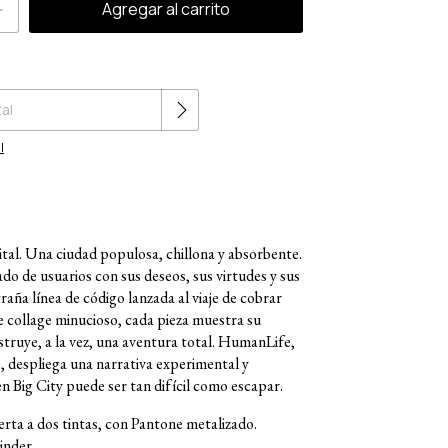
Cambiar CP
l
tal. Una ciudad populosa, chillona y absorbente.
do de usuarios con sus deseos, sus virtudes y sus
traña línea de código lanzada al viaje de cobrar
e collage minucioso, cada pieza muestra su
struye, a la vez, una aventura total. HumanLife,
 despliega una narrativa experimental y
 en Big City puede ser tan difícil como escapar.
rta a dos tintas, con Pantone metalizado.
inder.