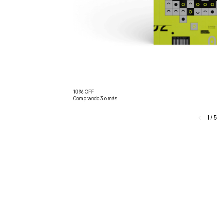
10% OFF
Comprando 3 o más
1
/