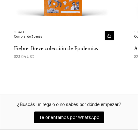
10% OFF
10
Comprando 3 o más
Co
Fiebre: Breve colección de Epidemias
A
$23.04 USD
$2
¿Buscás un regalo o no sabés por dónde empezar?
Te orientamos por WhatsApp