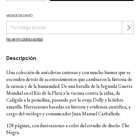
Cambiar CP
MEDIOS DE ENVÍO
Entregas para el CP:
No sé mi código postal
Descripción
Una colección de anécdotas curiosas y con mucho humor que se
esconden detrás de acontecimientos que cambiaron la historia de
la ciencia y de la humanidad. De una batalla de la Segunda Guerra
Mundial en el Río de la Plata a la vacuna contra la rabia, de
Calígula a la penicilina, pasando por la oveja Dolly y la fiebre
amarilla. Narraciones basadas en historia y evidencia científica, a
cargo del virólogo y comunicador Juan Manuel Carballeda.
128 páginas, con ilustraciones a color del estudio de diseño The
Negra.