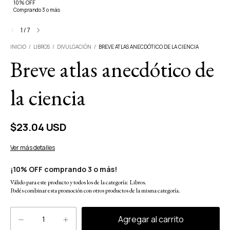
10% OFF
Comprando 3 o más
1
/
7
INICIO
/
LIBROS
/
DIVULGACIÓN
/
BREVE ATLAS ANECDÓTICO DE LA CIENCIA
Breve atlas anecdótico de
la ciencia
$23.04 USD
Ver más detalles
¡10% OFF comprando 3 o más!
Válido para este producto y todos los de la categoría: Libros.
Podés combinar esta promoción con otros productos de la misma categoría.