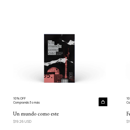
10% OFF
10
Comprando 3 o más
Co
Un mundo como este
F
$19.26 USD
$1