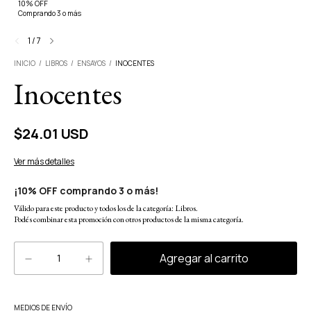
10% OFF
Comprando 3 o más
1
/
7
INICIO
/
LIBROS
/
ENSAYOS
/
INOCENTES
Inocentes
$24.01 USD
Ver más detalles
¡10% OFF comprando 3 o más!
Válido para este producto y todos los de la categoría: Libros.
Podés combinar esta promoción con otros productos de la misma categoría.
Cambiar CP
MEDIOS DE ENVÍO
Entregas para el CP: