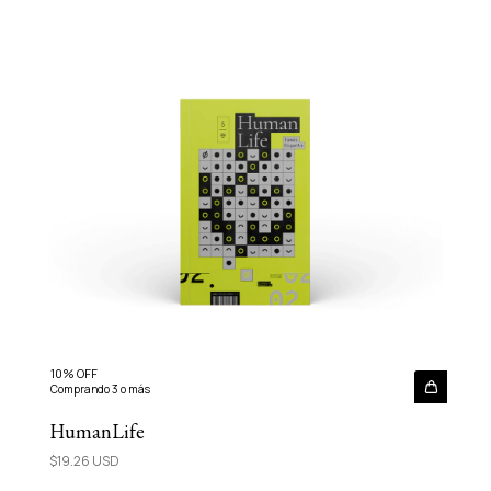
10% OFF
Comprando 3 o más
HumanLife
$19.26 USD