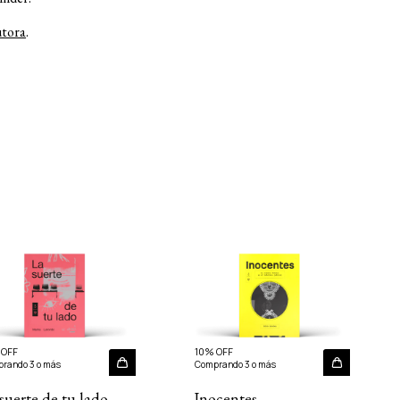
utora
.
 OFF
10% OFF
rando 3 o más
Comprando 3 o más
suerte de tu lado
Inocentes