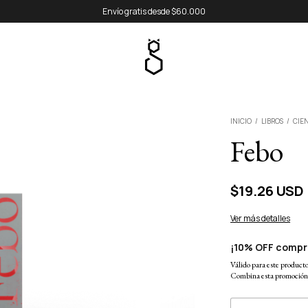
Envío gratis desde $60.000
INICIO
/
LIBROS
/
CIEN
Febo
$19.26 USD
Ver más detalles
¡10% OFF compr
Válido para este producto 
Combina esta promoción c