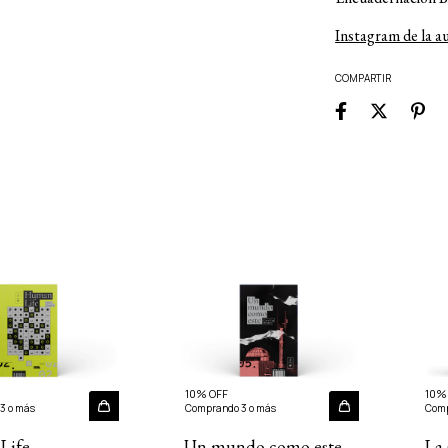
Instagram de la a
COMPARTIR
10% OFF
10%
3 o más
Comprando 3 o más
Comp
Life
Un mundo como este
La 