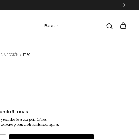
CIA FICCIÓN
/
FEBO
ando 3 o más!
y todos los de la categoría: Libros.
on otros productos de la misma categoría.