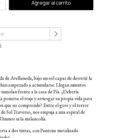
Cambiar CP
l
da de Avellaneda, bajo un sol capaz de derretir la
as han empezado a acumularse. Llegan minutos
se inmolan frente a la casa de Pía. ¿Debería
a ponerse el traje y arriesgar su propia vida para
ón que no comprende? Entre el gore y el terror
 de Sol Traverso, nos empuja a una espiral de
l humor ni la melancolía.
rta a dos tintas, con Pantone metalizado.
inder.