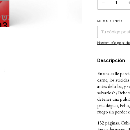
MEDIOS DE ENVÍO
Entregas para el CP:
No sé mi código posta
Descripción
5
En una calle perdi
carne, los suicid
antes del alba, y 
salvarlos? ¿Deberí
detener una pulsi
psicológico, Febo,
fuego sin perder e
132 páginas. Cubie
Encuadernación B