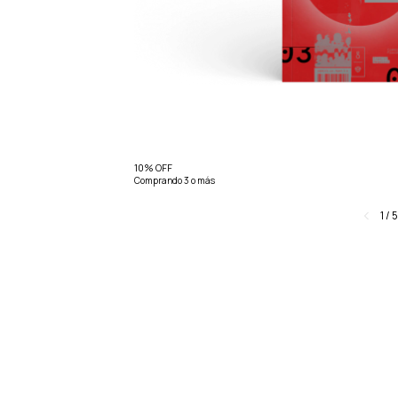
10% OFF
Comprando 3 o más
1
/