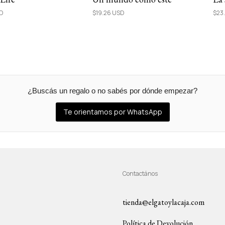
SD
$19.26 USD
$23
¿Buscás un regalo o no sabés por dónde empezar?
Te orientamos por WhatsApp
Contactános
tienda@elgatoylacaja.com
Política de Devolución