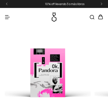
10% off llevando 3 o más libros