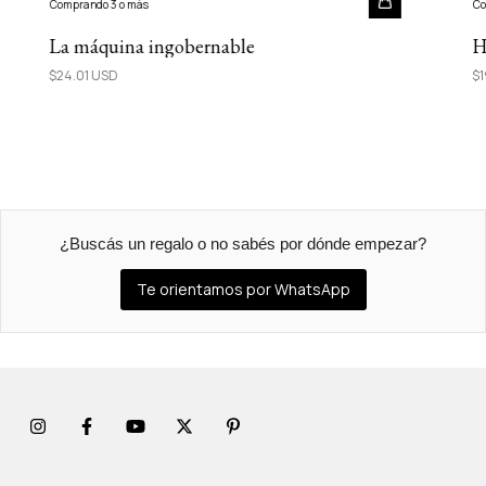
Comprando 3 o más
Co
La máquina ingobernable
H
$24.01 USD
$1
¿Buscás un regalo o no sabés por dónde empezar?
Te orientamos por WhatsApp