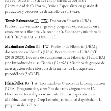
(UTN). Master of Science en Ingeniería de Software
(Universidad de California, Irvine). Especialista en gestión de
productos y procesos de desarrollo de software.
Tomás Balmaceda:
IG
.
TW
.
Doctor en filosofía (UBA).
Profesor universitario en grado y posgrado especializado en el
cruce entre la filosofía y la tecnología. Fundador y miembro de
GIFT (IIF/SADAF - CONICET).
Maximiliano Zeller
:
IG
.
TW
.
Profesor de Filosofía (UBA) y
doctorando en Filosofía (UBA). Becario doctoral UBACyT
(2018-2023). Docente de Fundamentos de Filosofía (FFyL-UBA)
y de Introducción a las Ciencias (UdeSA). Miembro de grupos de
investigación sobre filosofía de la mente, de la psiquiatría y
psicodélicos (SADAF)
.
Julián Peller
:
IG
.
TW
.
Licenciado en Ciencias de la Computación
(UBA). Programador, científico de datos e ingeniero en IA.
Director de tecnología en Instituto Humai. Especialista en
Machine Learning y Deep Learning aplicado al diagnóstico y la
prognosis de la ELA.