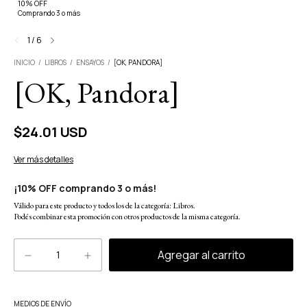
10% OFF
Comprando 3 o más
1
/
6
INICIO
/
LIBROS
/
ENSAYOS
/
[OK, PANDORA]
[OK, Pandora]
$24.01 USD
Ver más detalles
¡10% OFF comprando 3 o más!
Válido para este producto y todos los de la categoría: Libros.
Podés combinar esta promoción con otros productos de la misma categoría.
Cambiar CP
MEDIOS DE ENVÍO
Entregas para el CP: