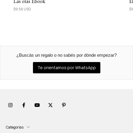
Las olas Ebook
E
$9.56 USD
$1
¿Buscás un regalo o no sabés por dónde empezar?
Te orientamos por WhatsApp
Categorías